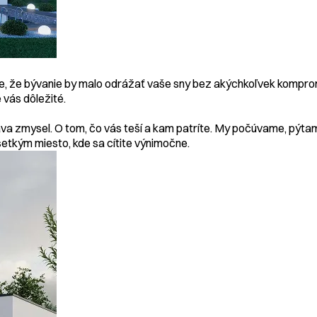
, že bývanie by malo odrážať vaše sny bez akýchkoľvek kompromiso
 vás dôležité.
a zmysel. O tom, čo vás teší a kam patríte. My počúvame, pýtam
šetkým miesto, kde sa cítite výnimočne.