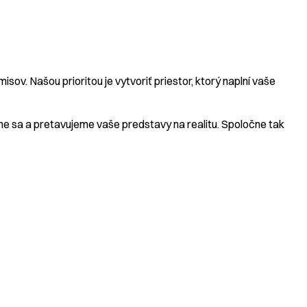
v. Našou prioritou je vytvoriť priestor, ktorý naplní vaše
e sa a pretavujeme vaše predstavy na realitu. Spoločne tak