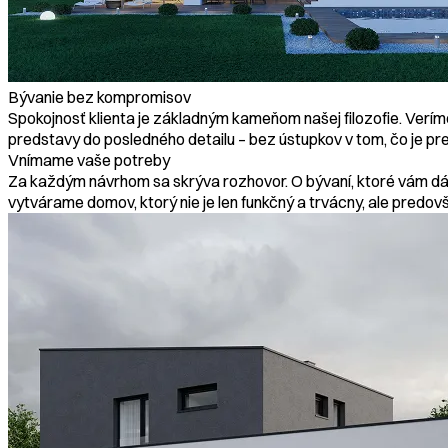
Bývanie bez kompromisov
Spokojnosť klienta je základným kameňom našej filozofie. Veríme
predstavy do posledného detailu – bez ústupkov v tom, čo je pre
Vnímame vaše potreby
Za každým návrhom sa skrýva rozhovor. O bývaní, ktoré vám dáv
vytvárame domov, ktorý nie je len funkčný a trvácny, ale predov